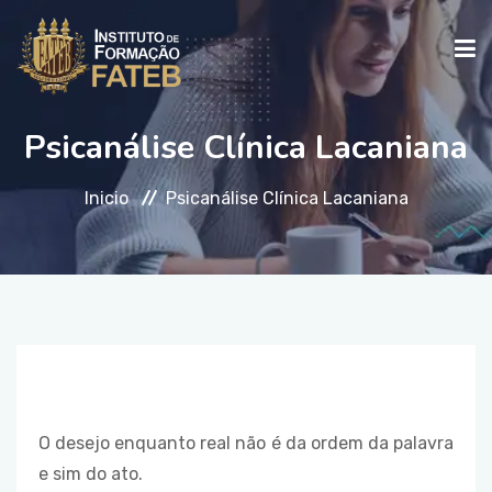
Psicanálise Clínica Lacaniana
INICIO
Inicio
Psicanálise Clínica Lacaniana
INSTITUCIONAL
CURSOS
FALE CONOSCO
O desejo enquanto real não é da ordem da palavra
e sim do ato.