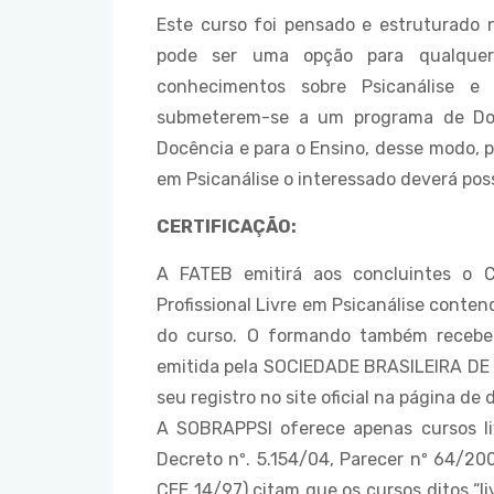
Este curso foi pensado e estruturado
pode ser uma opção para qualque
conhecimentos sobre Psicanálise 
submeterem-se a um programa de Dout
Docência e para o Ensino, desse modo, 
em Psicanálise o interessado deverá pos
CERTIFICAÇÃO:
A FATEB emitirá aos concluintes o C
Profissional Livre em Psicanálise contend
do curso. O formando também receber
emitida pela SOCIEDADE BRASILEIRA D
seu registro no site oficial na página de 
A SOBRAPPSI oferece apenas cursos livre
Decreto nº. 5.154/04, Parecer nº 64/20
CEE 14/97) citam que os cursos ditos “l