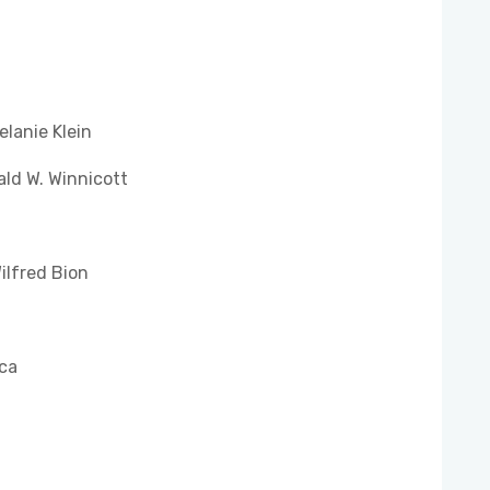
lanie Klein
ald W. Winnicott
ilfred Bion
ica