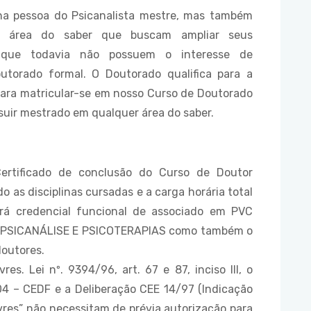
 na pessoa do Psicanalista mestre, mas também
r área do saber que buscam ampliar seus
e que todavia não possuem o interesse de
orado formal. O Doutorado qualifica para a
para matricular-se em nosso Curso de Doutorado
suir mestrado em qualquer área do saber.
ertificado de conclusão do Curso de Doutor
o as disciplinas cursadas e a carga horária total
á credencial funcional de associado em PVC
E PSICANÁLISE E PSICOTERAPIAS como também o
doutores.
s. Lei nº. 9394/96, art. 67 e 87, inciso III, o
04 – CEDF e a Deliberação CEE 14/97 (Indicação
ivres” não necessitam de prévia autorização para