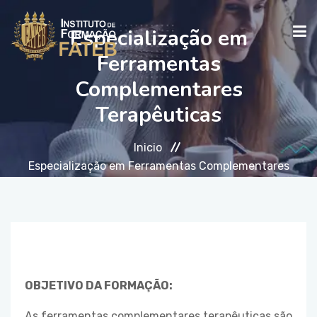
Especialização em
Ferramentas
Complementares
INICIO
Terapêuticas
INSTITUCIONAL
Inicio
Especialização em Ferramentas Complementares
Terapêuticas
CURSOS
FALE CONOSCO
OBJETIVO DA FORMAÇÃO:
As ferramentas complementares terapêuticas são